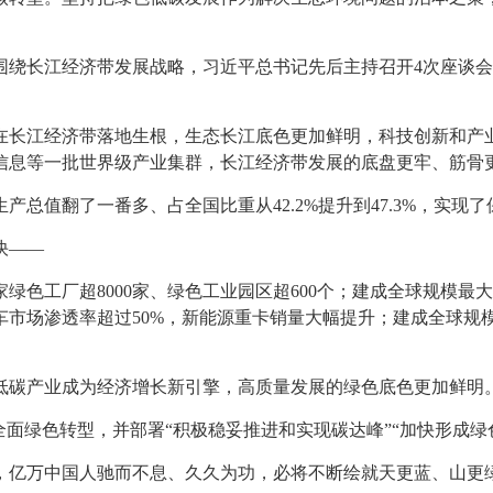
围绕长江经济带发展战略，习近平总书记先后主持召开4次座谈
在长江经济带落地生根，生态长江底色更加鲜明，科技创新和产
信息等一批世界级产业集群，长江经济带发展的底盘更牢、筋骨
产总值翻了一番多、占全国比重从42.2%提升到47.3%，实现
快——
绿色工厂超8000家、绿色工业园区超600个；建成全球规模
车市场渗透率超过50%，新能源重卡销量大幅提升；建成全球规
低碳产业成为经济增长新引擎，高质量发展的绿色底色更加鲜明
全面绿色转型，并部署“积极稳妥推进和实现碳达峰”“加快形成绿
，亿万中国人驰而不息、久久为功，必将不断绘就天更蓝、山更