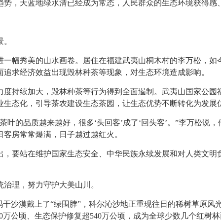
趋势，天蓝地绿水清已经成为常态，人民群众的生态环境获得感
景。
进一幅秀美的山水画卷。居住在福建武夷山桐木村的李万松，如
片面追求经济效益出现毁林种茶等现象，对生态环境造成影响。
力度持续加大，毁林种茶等行为得到全面遏制。武夷山国家公园
业生态化，引导茶农建设生态茶园，让生态优势不断转化为发展
，茶叶的品质越来越好，很多‘头回客’成了‘回头客’。”李万松
日客房常常爆满，日子越过越红火。
出，要站在维护国家生态安全、中华民族永续发展和对人类文明
统治理，努力守护大美山川。
玛干沙漠戴上了“绿围脖”，科尔沁沙地正重现往日的稀树草原风光
60万公顷、生态保护修复超540万公顷，成为全球少数几个红树