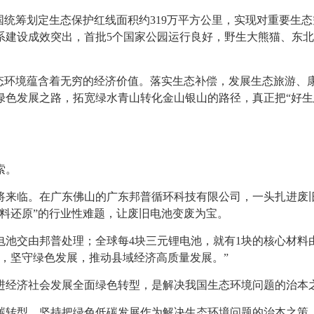
国统筹划定生态保护红线面积约319万平方公里，实现对重要生
系建设成效突出，首批5个国家公园运行良好，野生大熊猫、东
生态环境蕴含着无穷的经济价值。落实生态补偿，发展生态旅游、
色发展之路，拓宽绿水青山转化金山银山的路径，真正把“好生态”
索。
将来临。在广东佛山的广东邦普循环科技有限公司，一头扎进废
料还原”的行业性难题，让废旧电池变废为宝。
电池交由邦普处理；全球每4块三元锂电池，就有1块的核心材
远，坚守绿色发展，
推动县域经济高质量发展
。”
进经济社会发展全面绿色转型，是解决我国生态环境问题的治本
碳转型
。坚持把绿色低碳发展作为解决生态环境问题的治本之策