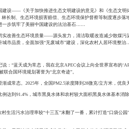
国建设——《关于加快推进生态文明建设的意见》和《生态文明
制、林长制、生态环境损害赔偿、生态环境保护督察等制度逐步落
进一步筑牢了美丽中国建设的法治基石……
切实改善生态环境质量——源头发力，清洁取暖改造减少散煤污
升城市品质
，全面加强“无废城市”建设，深化农村人居环境整治
说：“蓝天成为常态，我在北京APEC会议上向全世界宣布的‘APE
被联合国环境规划署誉为“北京奇迹”。
成常态。2025年，全国PM2.5浓度降到28微克/立方米，优良
例达到91.4%，城市黑臭水体和农村较大面积黑臭水体基本消
村生活污水治理率较“十三五”末翻了一番，累计打造“口袋公园”1