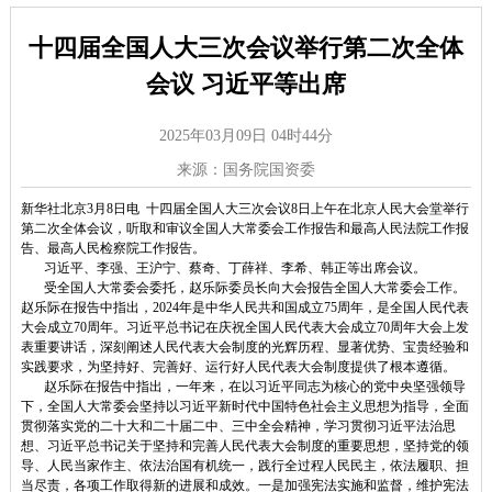
十四届全国人大三次会议举行第二次全体
会议 习近平等出席
2025年03月09日 04时44分
来源：国务院国资委
新华社北京3月8日电 十四届全国人大三次会议8日上午在北京人民大会堂举行
第二次全体会议，听取和审议全国人大常委会工作报告和最高人民法院工作报
告、最高人民检察院工作报告。
习近平、李强、王沪宁、蔡奇、丁薛祥、李希、韩正等出席会议。
受全国人大常委会委托，赵乐际委员长向大会报告全国人大常委会工作。
赵乐际在报告中指出，2024年是中华人民共和国成立75周年，是全国人民代表
大会成立70周年。习近平总书记在庆祝全国人民代表大会成立70周年大会上发
表重要讲话，深刻阐述人民代表大会制度的光辉历程、显著优势、宝贵经验和
实践要求，为坚持好、完善好、运行好人民代表大会制度提供了根本遵循。
赵乐际在报告中指出，一年来，在以习近平同志为核心的党中央坚强领导
下，全国人大常委会坚持以习近平新时代中国特色社会主义思想为指导，全面
贯彻落实党的二十大和二十届二中、三中全会精神，学习贯彻习近平法治思
想、习近平总书记关于坚持和完善人民代表大会制度的重要思想，坚持党的领
导、人民当家作主、依法治国有机统一，践行全过程人民民主，依法履职、担
当尽责，各项工作取得新的进展和成效。一是加强宪法实施和监督，维护宪法