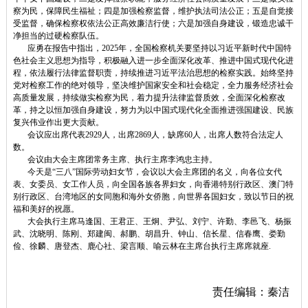
察为民，保障民生福祉；四是加强检察监督，维护执法司法公正；五是自觉接
受监督，确保检察权依法公正高效廉洁行使；六是加强自身建设，锻造忠诚干
净担当的过硬检察队伍。
应勇在报告中指出，2025年，全国检察机关要坚持以习近平新时代中国特
色社会主义思想为指导，积极融入进一步全面深化改革、推进中国式现代化进
程，依法履行法律监督职责，持续推进习近平法治思想的检察实践。始终坚持
党对检察工作的绝对领导，坚决维护国家安全和社会稳定，全力服务经济社会
高质量发展，持续做实检察为民，着力提升法律监督质效，全面深化检察改
革，持之以恒加强自身建设，努力为以中国式现代化全面推进强国建设、民族
复兴伟业作出更大贡献。
会议应出席代表2929人，出席2869人，缺席60人，出席人数符合法定人
数。
会议由大会主席团常务主席、执行主席李鸿忠主持。
今天是“三八”国际劳动妇女节，会议以大会主席团的名义，向各位女代
表、女委员、女工作人员，向全国各族各界妇女，向香港特别行政区、澳门特
别行政区、台湾地区的女同胞和海外女侨胞，向世界各国妇女，致以节日的祝
福和美好的祝愿。
大会执行主席马逢国、王君正、王炯、尹弘、刘宁、许勤、李邑飞、杨振
武、沈晓明、陈刚、郑建闽、郝鹏、胡昌升、钟山、信长星、信春鹰、娄勤
俭、徐麟、唐登杰、鹿心社、梁言顺、喻云林在主席台执行主席席就座.
责任编辑：秦洁