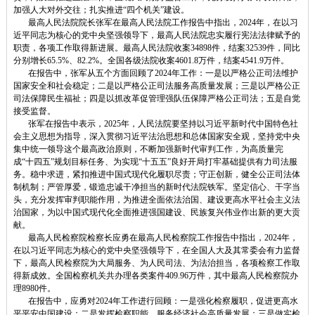
加强人大对外交往；扎实推进“四个机关”建设。
最高人民法院院长张军在最高人民法院工作报告中指出，2024年，在以习
近平同志为核心的党中央坚强领导下，最高人民法院忠实履行宪法法律赋予的
职责，各项工作取得新进展。最高人民法院收案34898件，结案32539件，同比
分别增长65.5%、82.2%。全国各级法院收案4601.8万件，结案4541.9万件。
在报告中，张军从五个方面回顾了2024年工作：一是以严格公正司法维护
国家安全和社会稳定；二是以严格公正司法服务高质量发展；三是以严格公正
司法保障民生福祉；四是以抓改革促管理强队伍保障严格公正司法；五是自觉
接受监督。
张军在报告中表示，2025年，人民法院要坚持以习近平新时代中国特色社
会主义思想为指导，深入贯彻习近平法治思想和总体国家安全观，坚持党中央
集中统一领导这个最高政治原则，不断加强新时代审判工作，为高质量完
成“十四五”规划目标任务、为实现“十五五”良好开局打牢基础提供有力司法服
务。稳中求进，紧扣推进中国式现代化履职尽责；守正创新，健全公正司法体
制机制；严管厚爱，锻造忠诚干净担当的新时代法院铁军。坚定信心、干字当
头，充分发挥审判职能作用，为推进全面依法治国、建设更高水平社会主义法
治国家，为以中国式现代化全面推进强国建设、民族复兴伟业作出新的更大贡
献。
最高人民检察院检察长应勇在最高人民检察院工作报告中指出，2024年，
在以习近平同志为核心的党中央坚强领导下，在全国人大及其常委会有力监督
下，最高人民检察院为大局服务、为人民司法、为法治担当，各项检察工作取
得新成效。全国检察机关共办理各类案件409.96万件，其中最高人民检察院办
理8980件。
在报告中，应勇对2024年工作进行回顾：一是强化检察履职，促进更高水
平平安中国建设；二是发挥检察职能，服务经济社会高质量发展；三是做实检