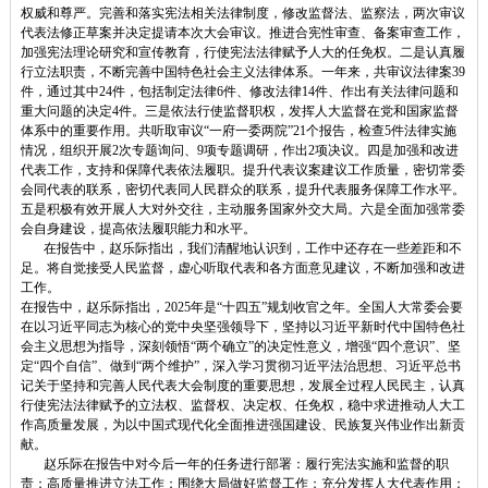
权威和尊严。完善和落实宪法相关法律制度，修改监督法、监察法，两次审议
代表法修正草案并决定提请本次大会审议。推进合宪性审查、备案审查工作，
加强宪法理论研究和宣传教育，行使宪法法律赋予人大的任免权。二是认真履
行立法职责，不断完善中国特色社会主义法律体系。一年来，共审议法律案39
件，通过其中24件，包括制定法律6件、修改法律14件、作出有关法律问题和
重大问题的决定4件。三是依法行使监督职权，发挥人大监督在党和国家监督
体系中的重要作用。共听取审议“一府一委两院”21个报告，检查5件法律实施
情况，组织开展2次专题询问、9项专题调研，作出2项决议。四是加强和改进
代表工作，支持和保障代表依法履职。提升代表议案建议工作质量，密切常委
会同代表的联系，密切代表同人民群众的联系，提升代表服务保障工作水平。
五是积极有效开展人大对外交往，主动服务国家外交大局。六是全面加强常委
会自身建设，提高依法履职能力和水平。
在报告中，赵乐际指出，我们清醒地认识到，工作中还存在一些差距和不
足。将自觉接受人民监督，虚心听取代表和各方面意见建议，不断加强和改进
工作。
在报告中，赵乐际指出，2025年是“十四五”规划收官之年。全国人大常委会要
在以习近平同志为核心的党中央坚强领导下，坚持以习近平新时代中国特色社
会主义思想为指导，深刻领悟“两个确立”的决定性意义，增强“四个意识”、坚
定“四个自信”、做到“两个维护”，深入学习贯彻习近平法治思想、习近平总书
记关于坚持和完善人民代表大会制度的重要思想，发展全过程人民民主，认真
行使宪法法律赋予的立法权、监督权、决定权、任免权，稳中求进推动人大工
作高质量发展，为以中国式现代化全面推进强国建设、民族复兴伟业作出新贡
献。
赵乐际在报告中对今后一年的任务进行部署：履行宪法实施和监督的职
责；高质量推进立法工作；围绕大局做好监督工作；充分发挥人大代表作用；